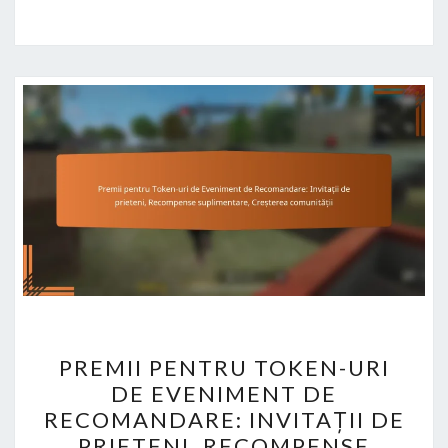
PREMII
PREMII PENTRU TOKEN-URI
PENTRU
DE EVENIMENT DE
TOKEN-
RECOMANDARE: INVITAȚII DE
URI
PRIETENI, RECOMPENSE