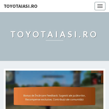
TOYOTAIASI.RO
Togg
navig
TOYOTAIASI.RO