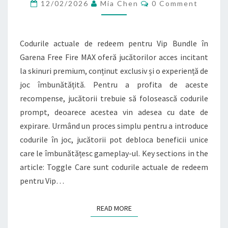
Comments
ÎN
12/02/2026
Mia Chen
0 Comment
GARENA
FREE
Codurile actuale de redeem pentru Vip Bundle în
FIRE
Garena Free Fire MAX oferă jucătorilor acces incitant
MAX:
la skinuri premium, conținut exclusiv și o experiență de
SKINURI
joc îmbunătățită. Pentru a profita de aceste
PREMIUM,
recompense, jucătorii trebuie să folosească codurile
CONȚINUT
prompt, deoarece acestea vin adesea cu date de
EXCLUSIV,
expirare. Urmând un proces simplu pentru a introduce
EXPERIENȚĂ
codurile în joc, jucătorii pot debloca beneficii unice
ÎMBUNĂTĂȚITĂ
care le îmbunătățesc gameplay-ul. Key sections in the
article: Toggle Care sunt codurile actuale de redeem
pentru Vip…
READ MORE
READ MORE