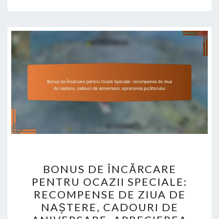
BONUS
BONUS DE ÎNCĂRCARE
DE
PENTRU OCAZII SPECIALE:
ÎNCĂRCARE
RECOMPENSE DE ZIUA DE
PENTRU
NAȘTERE, CADOURI DE
OCAZII