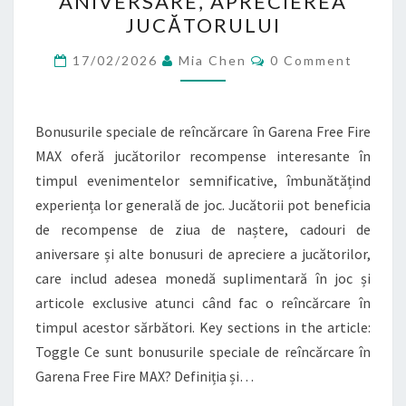
ANIVERSARE, APRECIEREA
SPECIALE:
JUCĂTORULUI
RECOMPENSE
Comments
DE
17/02/2026
Mia Chen
0 Comment
ZIUA
DE
Bonusurile speciale de reîncărcare în Garena Free Fire
NAȘTERE,
MAX oferă jucătorilor recompense interesante în
CADOURI
timpul evenimentelor semnificative, îmbunătățind
DE
experiența lor generală de joc. Jucătorii pot beneficia
ANIVERSARE,
de recompense de ziua de naștere, cadouri de
APRECIEREA
aniversare și alte bonusuri de apreciere a jucătorilor,
JUCĂTORULUI
care includ adesea monedă suplimentară în joc și
articole exclusive atunci când fac o reîncărcare în
timpul acestor sărbători. Key sections in the article:
Toggle Ce sunt bonusurile speciale de reîncărcare în
Garena Free Fire MAX? Definiția și…