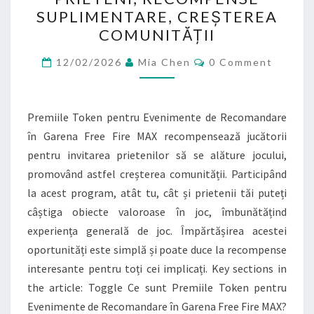
DE
SUPLIMENTARE, CREȘTEREA
EVENIMENT
COMUNITĂȚII
DE
Comments
RECOMANDARE:
12/02/2026
Mia Chen
0 Comment
INVITAȚII
DE
Premiile Token pentru Evenimente de Recomandare
PRIETENI,
în Garena Free Fire MAX recompensează jucătorii
RECOMPENSE
pentru invitarea prietenilor să se alăture jocului,
SUPLIMENTARE,
promovând astfel creșterea comunității. Participând
CREȘTEREA
la acest program, atât tu, cât și prietenii tăi puteți
COMUNITĂȚII
câștiga obiecte valoroase în joc, îmbunătățind
experiența generală de joc. Împărtășirea acestei
oportunități este simplă și poate duce la recompense
interesante pentru toți cei implicați. Key sections in
the article: Toggle Ce sunt Premiile Token pentru
Evenimente de Recomandare în Garena Free Fire MAX?