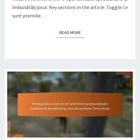
îmbunătăți jocul. Key sections in the article: Toggle Ce
sunt premiile…
READ MORE
READ MORE