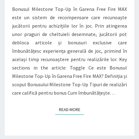
ARTICOLE
Bonusul Milestone Top-Up în Garena Free Fire MAX
EXCLUSIVE
este un sistem de recompensare care recunoaște
jucătorii pentru achizițiile lor în joc. Prin atingerea
unor praguri de cheltuieli desemnate, jucătorii pot
debloca articole și bonusuri exclusive care
îmbunătățesc experiența generală de joc, primind în
același timp recunoaștere pentru realizările lor. Key
sections in the article: Toggle Ce este Bonusul
Milestone Top-Up în Garena Free Fire MAX? Definiția și
scopul Bonusului Milestone Top-Up Tipuri de realizări
care califică pentru bonus Cum îmbunătățește…
READ MORE
READ MORE