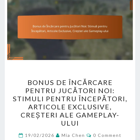
BONUS
BONUS DE ÎNCĂRCARE
DE
PENTRU JUCĂTORI NOI:
ÎNCĂRCARE
STIMULI PENTRU ÎNCEPĂTORI,
PENTRU
ARTICOLE EXCLUSIVE,
JUCĂTORI
CREȘTERI ALE GAMEPLAY-
NOI:
ULUI
STIMULI
Comments
PENTRU
19/02/2026
Mia Chen
0 Comment