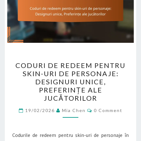
CODURI
CODURI DE REDEEM PENTRU
DE
SKIN-URI DE PERSONAJE:
REDEEM
DESIGNURI UNICE,
PENTRU
PREFERINȚE ALE
SKIN-
JUCĂTORILOR
URI
Comments
DE
19/02/2026
Mia Chen
0 Comment
PERSONAJE:
DESIGNURI
Codurile de redeem pentru skin-uri de personaje în
UNICE,