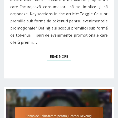
care încurajează consumatorii să se implice și să
acționeze. Key sections in the article: Toggle Ce sunt
premiile sub formă de tokenuri pentru evenimentele
promoționale? Definiția și scopul premiilor sub formă
de tokenuri Tipuri de evenimente promoționale care
oferă premii…
READ MORE
READ MORE