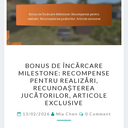
BONUS
BONUS DE ÎNCĂRCARE
DE
MILESTONE: RECOMPENSE
ÎNCĂRCARE
PENTRU REALIZĂRI,
MILESTONE:
RECUNOAȘTEREA
RECOMPENSE
JUCĂTORILOR, ARTICOLE
PENTRU
EXCLUSIVE
REALIZĂRI,
Comments
RECUNOAȘTEREA
13/02/2026
Mia Chen
0 Comment
JUCĂTORILOR,