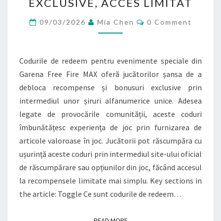
EXCLUSIVE, ACCES LIMITAT
ÎN
Comments
GARENA
09/03/2026
Mia Chen
0 Comment
FREE
FIRE
Codurile de redeem pentru evenimente speciale din
MAX:
Garena Free Fire MAX oferă jucătorilor șansa de a
PROVOCĂRI
debloca recompense și bonusuri exclusive prin
COMUNITARE,
intermediul unor șiruri alfanumerice unice. Adesea
RECOMPENSE
legate de provocările comunității, aceste coduri
EXCLUSIVE,
îmbunătățesc experiența de joc prin furnizarea de
ACCES
articole valoroase în joc. Jucătorii pot răscumpăra cu
LIMITAT
ușurință aceste coduri prin intermediul site-ului oficial
de răscumpărare sau opțiunilor din joc, făcând accesul
la recompensele limitate mai simplu. Key sections in
the article: Toggle Ce sunt codurile de redeem…
READ MORE
READ MORE