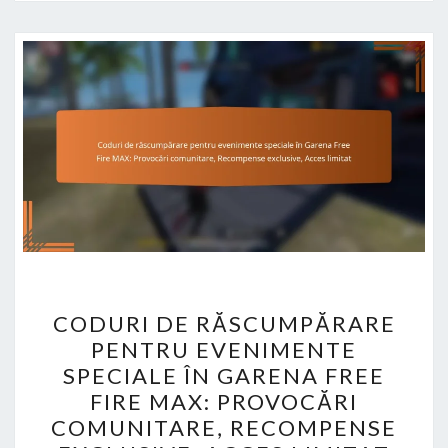
CODURI
CODURI DE RĂSCUMPĂRARE
DE
PENTRU EVENIMENTE
RĂSCUMPĂRARE
SPECIALE ÎN GARENA FREE
PENTRU
FIRE MAX: PROVOCĂRI
EVENIMENTE
COMUNITARE, RECOMPENSE
SPECIALE