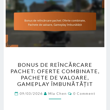
BONUS
BONUS DE REÎNCĂRCARE
DE
PACHET: OFERTE COMBINATE,
REÎNCĂRCARE
PACHETE DE VALOARE,
PACHET:
GAMEPLAY ÎMBUNĂTĂȚIT
OFERTE
Comments
COMBINATE,
09/03/2026
Mia Chen
0 Comment
PACHETE
DE