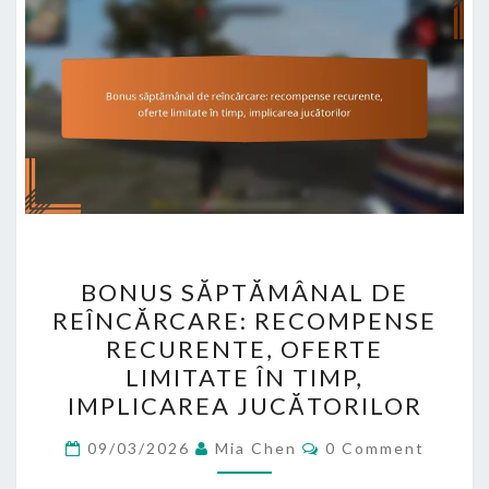
BONUS
BONUS SĂPTĂMÂNAL DE
SĂPTĂMÂNAL
REÎNCĂRCARE: RECOMPENSE
DE
RECURENTE, OFERTE
REÎNCĂRCARE:
LIMITATE ÎN TIMP,
RECOMPENSE
IMPLICAREA JUCĂTORILOR
RECURENTE,
Comments
OFERTE
09/03/2026
Mia Chen
0 Comment
LIMITATE