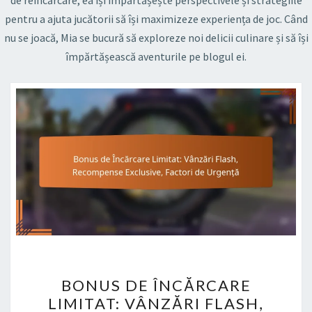
de reîncărcare, ea își împărtășește perspectivele și strategiile
pentru a ajuta jucătorii să își maximizeze experiența de joc. Când
nu se joacă, Mia se bucură să exploreze noi delicii culinare și să își
împărtășească aventurile pe blogul ei.
BONUS
BONUS DE ÎNCĂRCARE
DE
LIMITAT: VÂNZĂRI FLASH,
ÎNCĂRCARE