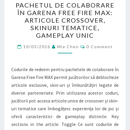
PACHETUL DE COLABORARE
REDEEM
ÎN GARENA FREE FIRE MAX:
PENTRU
ARTICOLE CROSSOVER,
PACHETUL
SKINURI TEMATICE,
DE
GAMEPLAY UNIC
COLABORARE
Comments
ÎN
10/03/2026
Mia Chen
0 Comment
GARENA
FREE
Codurile de redeem pentru pachetele de colaborare în
FIRE
Garena Free Fire MAX permit jucătorilor să deblocheze
MAX:
articole exclusive, skin-uri și îmbunătățiri legate de
ARTICOLE
diverse parteneriate. Prin utilizarea acestor coduri,
CROSSOVER,
jucătorii pot accesa articole unice de crossover și skin-
SKINURI
uri tematice care îmbogățesc experiența lor de joc și
TEMATICE,
oferă caracteristici de gameplay distincte. Key
GAMEPLAY
sections in the article: Toggle Ce sunt codurile de
UNIC