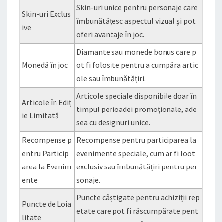
Skin-uri unice pentru personaje care
Skin-uri Exclus
îmbunătățesc aspectul vizual și pot
ive
oferi avantaje în joc.
Diamante sau monede bonus care p
Monedă în joc
ot fi folosite pentru a cumpăra artic
ole sau îmbunătățiri.
Articole speciale disponibile doar în
Articole în Ediț
timpul perioadei promoționale, ade
ie Limitată
sea cu designuri unice.
Recompense p
Recompense pentru participarea la
entru Particip
evenimente speciale, cum ar fi loot
area la Evenim
exclusiv sau îmbunătățiri pentru per
ente
sonaje.
Puncte câștigate pentru achiziții rep
Puncte de Loia
etate care pot fi răscumpărate pent
litate