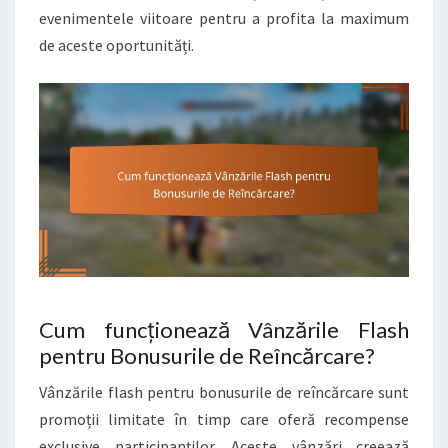
evenimentele viitoare pentru a profita la maximum
de aceste oportunități.
Cum funcționează Vânzările Flash
pentru Bonusurile de Reîncărcare?
Vânzările flash pentru bonusurile de reîncărcare sunt
promoții limitate în timp care oferă recompense
exclusive participanților. Aceste vânzări creează