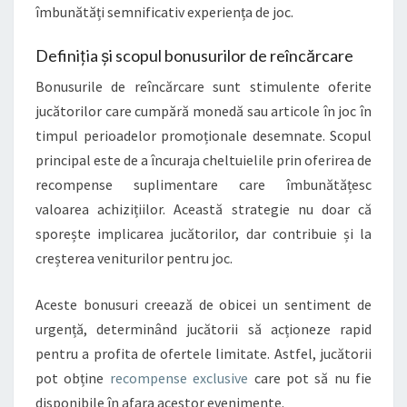
îmbunătăți semnificativ experiența de joc.
Definiția și scopul bonusurilor de reîncărcare
Bonusurile de reîncărcare sunt stimulente oferite
jucătorilor care cumpără monedă sau articole în joc în
timpul perioadelor promoționale desemnate. Scopul
principal este de a încuraja cheltuielile prin oferirea de
recompense suplimentare care îmbunătățesc
valoarea achizițiilor. Această strategie nu doar că
sporește implicarea jucătorilor, dar contribuie și la
creșterea veniturilor pentru joc.
Aceste bonusuri creează de obicei un sentiment de
urgență, determinând jucătorii să acționeze rapid
pentru a profita de ofertele limitate. Astfel, jucătorii
pot obține
recompense exclusive
care pot să nu fie
disponibile în afara acestor evenimente.