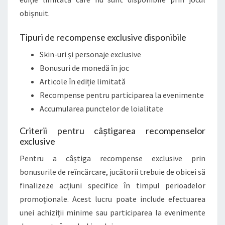
obișnuit.
Tipuri de recompense exclusive disponibile
Skin-uri și personaje exclusive
Bonusuri de monedă în joc
Articole în ediție limitată
Recompense pentru participarea la evenimente
Accumularea punctelor de loialitate
Criterii pentru câștigarea recompenselor
exclusive
Pentru a câștiga recompense exclusive prin
bonusurile de reîncărcare, jucătorii trebuie de obicei să
finalizeze acțiuni specifice în timpul perioadelor
promoționale. Acest lucru poate include efectuarea
unei achiziții minime sau participarea la evenimente