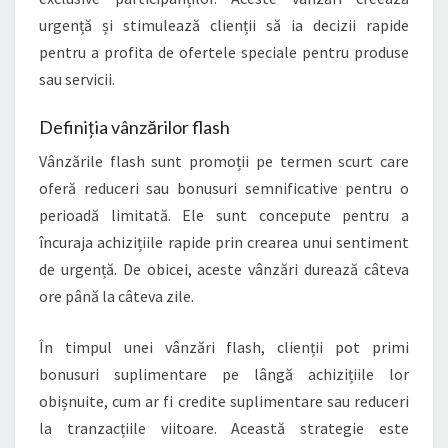
urgență și stimulează clienții să ia decizii rapide
pentru a profita de ofertele speciale pentru produse
sau servicii.
Definiția vânzărilor flash
Vânzările flash sunt promoții pe termen scurt care
oferă reduceri sau bonusuri semnificative pentru o
perioadă limitată. Ele sunt concepute pentru a
încuraja achizițiile rapide prin crearea unui sentiment
de urgență. De obicei, aceste vânzări durează câteva
ore până la câteva zile.
În timpul unei vânzări flash, clienții pot primi
bonusuri suplimentare pe lângă achizițiile lor
obișnuite, cum ar fi credite suplimentare sau reduceri
la tranzacțiile viitoare. Această strategie este