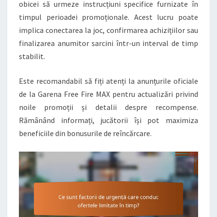
obicei să urmeze instrucțiuni specifice furnizate în
timpul perioadei promoționale. Acest lucru poate
implica conectarea la joc, confirmarea achizițiilor sau
finalizarea anumitor sarcini într-un interval de timp
stabilit.
Este recomandabil să fiți atenți la anunțurile oficiale
de la Garena Free Fire MAX pentru actualizări privind
noile promoții și detalii despre recompense.
Rămânând informați, jucătorii își pot maximiza
beneficiile din bonusurile de reîncărcare.