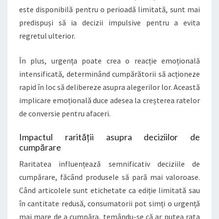
este disponibilă pentru o perioadă limitată, sunt mai
predispuși să ia decizii impulsive pentru a evita
regretul ulterior.
În plus, urgența poate crea o reacție emoțională
intensificată, determinând cumpărătorii să acționeze
rapid în loc să delibereze asupra alegerilor lor. Această
implicare emoțională duce adesea la creșterea ratelor
de conversie pentru afaceri.
Impactul rarității asupra deciziilor de
cumpărare
Raritatea influențează semnificativ deciziile de
cumpărare, făcând produsele să pară mai valoroase.
Când articolele sunt etichetate ca ediție limitată sau
în cantitate redusă, consumatorii pot simți o urgență
mai mare de a cumpăra, temându-se că ar putea rata