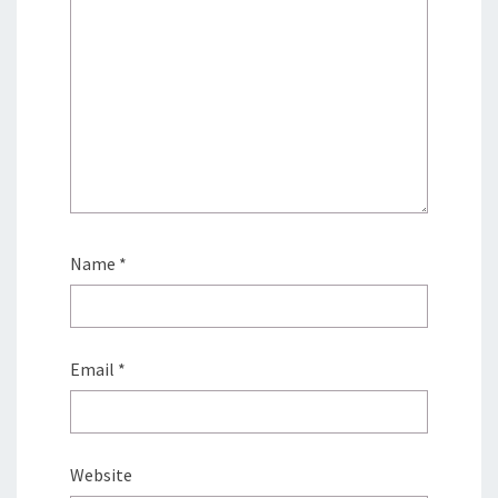
Name
*
Email
*
Website