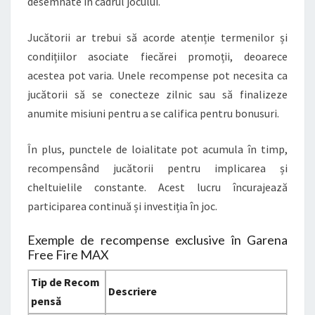
desemnate în cadrul jocului.
Jucătorii ar trebui să acorde atenție termenilor și
condițiilor asociate fiecărei promoții, deoarece
acestea pot varia. Unele recompense pot necesita ca
jucătorii să se conecteze zilnic sau să finalizeze
anumite misiuni pentru a se califica pentru bonusuri.
În plus, punctele de loialitate pot acumula în timp,
recompensând jucătorii pentru implicarea și
cheltuielile constante. Acest lucru încurajează
participarea continuă și investiția în joc.
Exemple de recompense exclusive în Garena
Free Fire MAX
Tip de Recom
Descriere
pensă