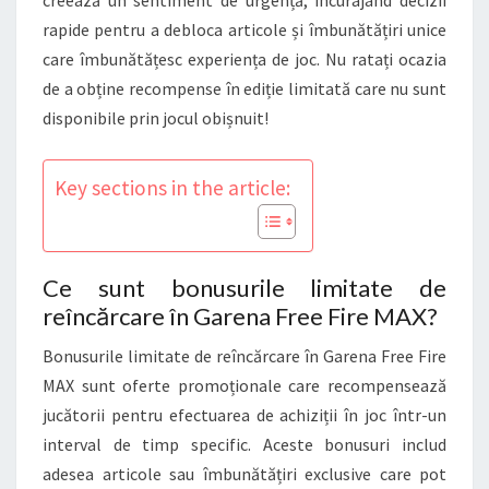
rapide pentru a debloca articole și îmbunătățiri unice
care îmbunătățesc experiența de joc. Nu ratați ocazia
de a obține recompense în ediție limitată care nu sunt
disponibile prin jocul obișnuit!
Key sections in the article:
Ce sunt bonusurile limitate de
reîncărcare în Garena Free Fire MAX?
Bonusurile limitate de reîncărcare în Garena Free Fire
MAX sunt oferte promoționale care recompensează
jucătorii pentru efectuarea de achiziții în joc într-un
interval de timp specific. Aceste bonusuri includ
adesea articole sau îmbunătățiri exclusive care pot