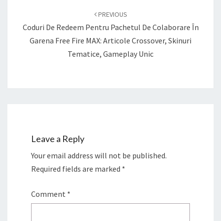
navigation
PREVIOUS
Coduri De Redeem Pentru Pachetul De Colaborare În
Garena Free Fire MAX: Articole Crossover, Skinuri
Tematice, Gameplay Unic
Leave a Reply
Your email address will not be published.
Required fields are marked
*
Comment
*