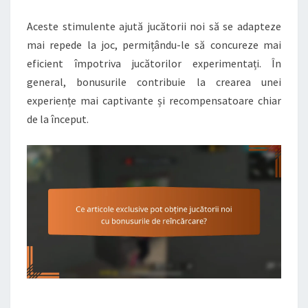
Aceste stimulente ajută jucătorii noi să se adapteze
mai repede la joc, permițându-le să concureze mai
eficient împotriva jucătorilor experimentați. În
general, bonusurile contribuie la crearea unei
experiențe mai captivante și recompensatoare chiar
de la început.