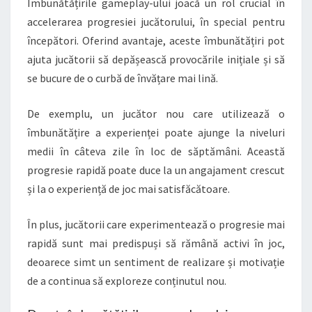
Îmbunătățirile gameplay-ului joacă un rol crucial în
accelerarea progresiei jucătorului, în special pentru
începători. Oferind avantaje, aceste îmbunătățiri pot
ajuta jucătorii să depășească provocările inițiale și să
se bucure de o curbă de învățare mai lină.
De exemplu, un jucător nou care utilizează o
îmbunătățire a experienței poate ajunge la niveluri
medii în câteva zile în loc de săptămâni. Această
progresie rapidă poate duce la un angajament crescut
și la o experiență de joc mai satisfăcătoare.
În plus, jucătorii care experimentează o progresie mai
rapidă sunt mai predispuși să rămână activi în joc,
deoarece simt un sentiment de realizare și motivație
de a continua să exploreze conținutul nou.