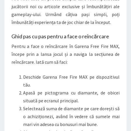
jucătorii noi cu articole exclusive și îmbunătățiri ale
gameplay-ului. Urmând câțiva pași simpli, poți
îmbunătăți experiența ta de joc chiar de la început.
Ghid pas cu pas pentru a face o reîncărcare
Pentru a face o reîncărcare în Garena Free Fire MAX,
începe prin a lansa jocul și a naviga la secțiunea de
reîncărcare. Iată cum să faci:
Deschide Garena Free Fire MAX pe dispozitivul
tău.
Apasă pe pictograma cu diamante, de obicei
situată pe ecranul principal.
Selectează suma de diamante pe care dorești să
o achiziționezi, având în vedere că sumele mai
mari vin adesea cu bonusuri mai bune.