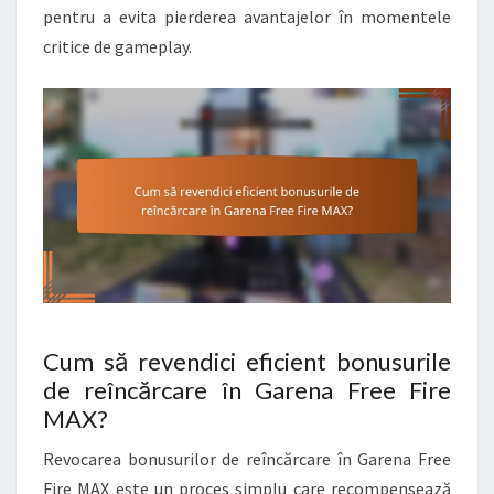
pentru a evita pierderea avantajelor în momentele
critice de gameplay.
Cum să revendici eficient bonusurile
de reîncărcare în Garena Free Fire
MAX?
Revocarea bonusurilor de reîncărcare în Garena Free
Fire MAX este un proces simplu care recompensează