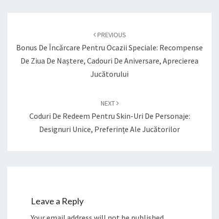
Post
navigation
PREVIOUS
Bonus De Încărcare Pentru Ocazii Speciale: Recompense
De Ziua De Naștere, Cadouri De Aniversare, Aprecierea
Jucătorului
NEXT
Coduri De Redeem Pentru Skin-Uri De Personaje:
Designuri Unice, Preferințe Ale Jucătorilor
Leave a Reply
Your email address will not be published.