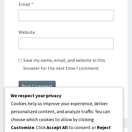
Email
*
Website
Save my name, email, and website in this
browser for the next time I comment.
We respect your privacy
Cookies help us improve your experience, deliver
personalized content, and analyze traffic. You can
choose which cookies to allow by clicking
Customize
. Click
Accept All
to consent or
Reject