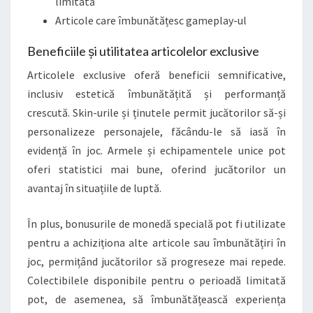
limitată
Articole care îmbunătățesc gameplay-ul
Beneficiile și utilitatea articolelor exclusive
Articolele exclusive oferă beneficii semnificative,
inclusiv estetică îmbunătățită și performanță
crescută. Skin-urile și ținutele permit jucătorilor să-și
personalizeze personajele, făcându-le să iasă în
evidență în joc. Armele și echipamentele unice pot
oferi statistici mai bune, oferind jucătorilor un
avantaj în situațiile de luptă.
În plus, bonusurile de monedă specială pot fi utilizate
pentru a achiziționa alte articole sau îmbunătățiri în
joc, permițând jucătorilor să progreseze mai repede.
Colectibilele disponibile pentru o perioadă limitată
pot, de asemenea, să îmbunătățească experiența