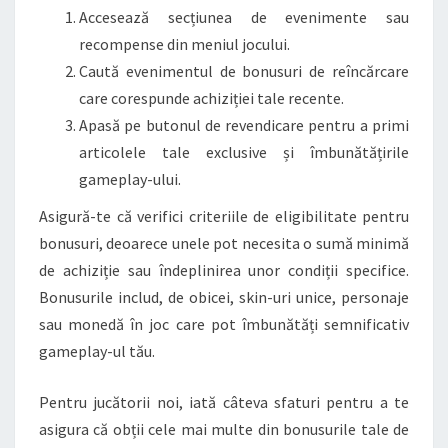
Accesează secțiunea de evenimente sau
recompense din meniul jocului.
Caută evenimentul de bonusuri de reîncărcare
care corespunde achiziției tale recente.
Apasă pe butonul de revendicare pentru a primi
articolele tale exclusive și îmbunătățirile
gameplay-ului.
Asigură-te că verifici criteriile de eligibilitate pentru
bonusuri, deoarece unele pot necesita o sumă minimă
de achiziție sau îndeplinirea unor condiții specifice.
Bonusurile includ, de obicei, skin-uri unice, personaje
sau monedă în joc care pot îmbunătăți semnificativ
gameplay-ul tău.
Pentru jucătorii noi, iată câteva sfaturi pentru a te
asigura că obții cele mai multe din bonusurile tale de