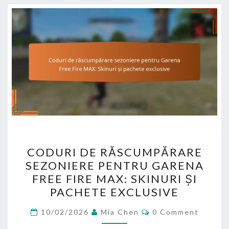
CODURI
CODURI DE RĂSCUMPĂRARE
DE
SEZONIERE PENTRU GARENA
RĂSCUMPĂRARE
FREE FIRE MAX: SKINURI ȘI
SEZONIERE
PACHETE EXCLUSIVE
PENTRU
Comments
GARENA
10/02/2026
Mia Chen
0 Comment
FREE