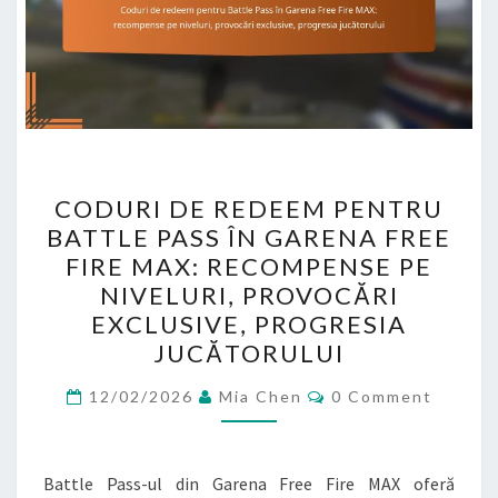
CODURI
CODURI DE REDEEM PENTRU
DE
BATTLE PASS ÎN GARENA FREE
REDEEM
FIRE MAX: RECOMPENSE PE
PENTRU
NIVELURI, PROVOCĂRI
BATTLE
EXCLUSIVE, PROGRESIA
PASS
JUCĂTORULUI
ÎN
Comments
GARENA
12/02/2026
Mia Chen
0 Comment
FREE
FIRE
Battle Pass-ul din Garena Free Fire MAX oferă
MAX: