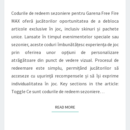
FIRE
Codurile de redeem sezoniere pentru Garena Free Fire
MAX:
MAX oferă jucătorilor oportunitatea de a debloca
SKINURI
articole exclusive în joc, inclusiv skinuri și pachete
ȘI
unice. Lansate în timpul evenimentelor speciale sau
PACHETE
sezonier, aceste coduri îmbunătățesc experiența de joc
EXCLUSIVE
prin oferirea unor opțiuni de personalizare
atrăgătoare din punct de vedere vizual. Procesul de
redeemare este simplu, permițând jucătorilor să
acceseze cu ușurință recompensele și să își exprime
individualitatea în joc. Key sections in the article:
Toggle Ce sunt codurile de redeem sezoniere…
READ MORE
READ MORE