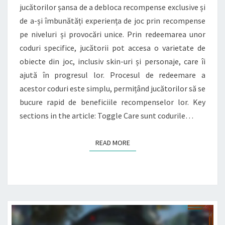
jucătorilor șansa de a debloca recompense exclusive și
RECOMPENSE
de a-și îmbunătăți experiența de joc prin recompense
PE
pe niveluri și provocări unice. Prin redeemarea unor
NIVELURI,
coduri specifice, jucătorii pot accesa o varietate de
PROVOCĂRI
obiecte din joc, inclusiv skin-uri și personaje, care îi
EXCLUSIVE,
ajută în progresul lor. Procesul de redeemare a
PROGRESIA
acestor coduri este simplu, permițând jucătorilor să se
JUCĂTORULUI
bucure rapid de beneficiile recompenselor lor. Key
sections in the article: Toggle Care sunt codurile…
READ MORE
READ MORE