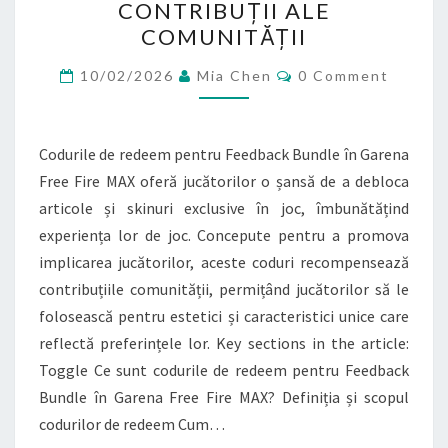
CONTRIBUȚII ALE
GARENA
COMUNITĂȚII
FREE
Comments
FIRE
10/02/2026
Mia Chen
0 Comment
MAX:
SUGESTII
Codurile de redeem pentru Feedback Bundle în Garena
ALE
Free Fire MAX oferă jucătorilor o șansă de a debloca
JUCĂTORILOR,
articole și skinuri exclusive în joc, îmbunătățind
SKINURI
experiența lor de joc. Concepute pentru a promova
EXCLUSIVE,
implicarea jucătorilor, aceste coduri recompensează
CONTRIBUȚII
contribuțiile comunității, permițând jucătorilor să le
ALE
folosească pentru estetici și caracteristici unice care
COMUNITĂȚII
reflectă preferințele lor. Key sections in the article:
Toggle Ce sunt codurile de redeem pentru Feedback
Bundle în Garena Free Fire MAX? Definiția și scopul
codurilor de redeem Cum…