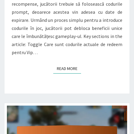
recompense, jucătorii trebuie să folosească codurile
CONȚINUT
prompt, deoarece acestea vin adesea cu date de
EXCLUSIV,
expirare. Urmând un proces simplu pentru a introduce
EXPERIENȚĂ
codurile în joc, jucătorii pot debloca beneficii unice
ÎMBUNĂTĂȚITĂ
care le îmbunătățesc gameplay-ul. Key sections in the
article: Toggle Care sunt codurile actuale de redeem
pentru Vip…
READ MORE
READ MORE