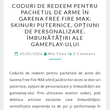
CODURI
CODURI DE REDEEM PENTRU
DE
PACHETUL DE ARME ÎN
REDEEM
GARENA FREE FIRE MAX:
PENTRU
SKINURI PUTERNICE, OPȚIUNI
PACHETUL
DE PERSONALIZARE,
DE
ÎMBUNĂTĂȚIRI ALE
ARME
GAMEPLAY-ULUI
ÎN
Comments
GARENA
20/02/2026
Mia Chen
0 Comment
FREE
FIRE
Codurile de redeem pentru pachetele de arme din
MAX:
Garena Free Fire MAX oferă jucătorilor acces la skin-uri
SKINURI
puternice, opțiuni de personalizare și îmbunătățiri ale
PUTERNICE,
gameplay-ului. Prin utilizarea acestor coduri, poți
OPȚIUNI
debloca articole exclusive care îmbunătățesc
DE
semnificativ experiența ta de joc și performanța în
PERSONALIZARE,