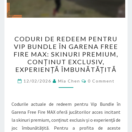
CODURI
CODURI DE REDEEM PENTRU
DE
VIP BUNDLE ÎN GARENA FREE
REDEEM
FIRE MAX: SKINURI PREMIUM,
PENTRU
CONȚINUT EXCLUSIV,
VIP
EXPERIENȚĂ ÎMBUNĂTĂȚITĂ
BUNDLE
Comments
ÎN
12/02/2026
Mia Chen
0 Comment
GARENA
FREE
Codurile actuale de redeem pentru Vip Bundle în
FIRE
Garena Free Fire MAX oferă jucătorilor acces incitant
MAX:
la skinuri premium, conținut exclusiv și o experiență de
SKINURI
joc îmbunătățită. Pentru a profita de aceste
PREMIUM,