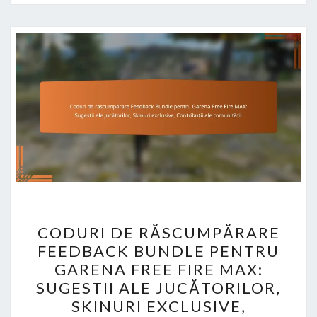
CODURI
CODURI DE RĂSCUMPĂRARE
DE
FEEDBACK BUNDLE PENTRU
RĂSCUMPĂRARE
GARENA FREE FIRE MAX:
FEEDBACK
SUGESTII ALE JUCĂTORILOR,
BUNDLE
SKINURI EXCLUSIVE,
PENTRU