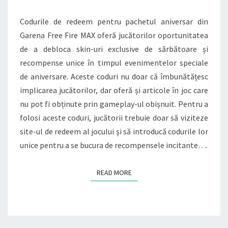
FIRE
Codurile de redeem pentru pachetul aniversar din
MAX:
Garena Free Fire MAX oferă jucătorilor oportunitatea
SKINURI
de a debloca skin-uri exclusive de sărbătoare și
DE
recompense unice în timpul evenimentelor speciale
SĂRBĂTOARE,
de aniversare. Aceste coduri nu doar că îmbunătățesc
RECOMPENSE
implicarea jucătorilor, dar oferă și articole în joc care
UNICE,
nu pot fi obținute prin gameplay-ul obișnuit. Pentru a
IMPLICAREA
folosi aceste coduri, jucătorii trebuie doar să viziteze
JUCĂTORILOR
site-ul de redeem al jocului și să introducă codurile lor
unice pentru a se bucura de recompensele incitante….
READ MORE
READ MORE