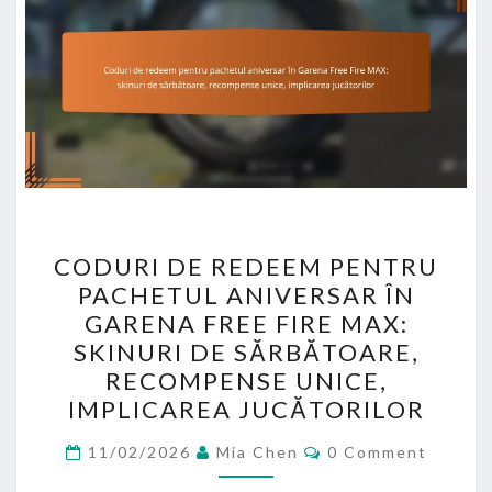
CODURI
CODURI DE REDEEM PENTRU
DE
PACHETUL ANIVERSAR ÎN
REDEEM
GARENA FREE FIRE MAX:
PENTRU
SKINURI DE SĂRBĂTOARE,
PACHETUL
RECOMPENSE UNICE,
ANIVERSAR
IMPLICAREA JUCĂTORILOR
ÎN
Comments
GARENA
11/02/2026
Mia Chen
0 Comment
FREE